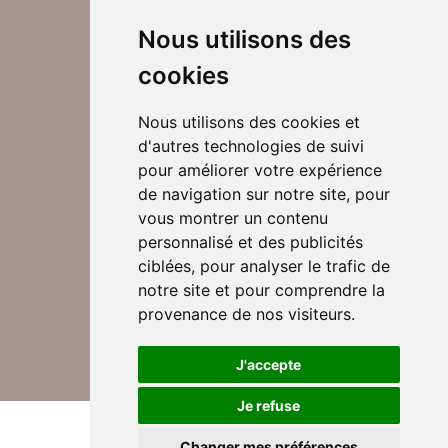
Nous utilisons des
cookies
Nous utilisons des cookies et
d'autres technologies de suivi
Suivez-nous sur Twitter
pour améliorer votre expérience
de navigation sur notre site, pour
vous montrer un contenu
personnalisé et des publicités
Rejoignez nos équipes
ciblées, pour analyser le trafic de
notre site et pour comprendre la
provenance de nos visiteurs.
Nous contacter
J'accepte
Je refuse
© DomusVi 2026
Mentions légales
Changer mes préférences