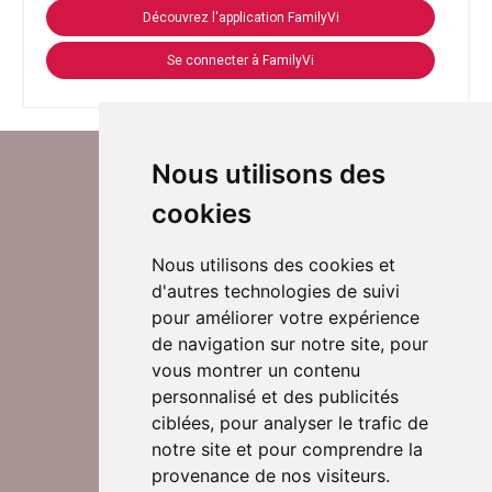
Découvrez l'application FamilyVi
Se connecter à FamilyVi
Nous utilisons des
cookies
Nous utilisons des cookies et
d'autres technologies de suivi
Suivez-nous sur Twitter
pour améliorer votre expérience
de navigation sur notre site, pour
vous montrer un contenu
personnalisé et des publicités
Rejoignez nos équipes
ciblées, pour analyser le trafic de
notre site et pour comprendre la
provenance de nos visiteurs.
Nous contacter