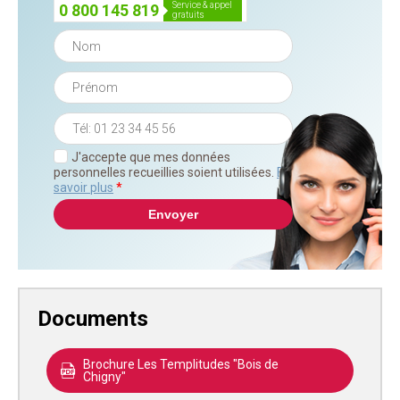
service & appel
0 800 145 819
gratuits
J'accepte que mes données
personnelles recueillies soient utilisées.
En
savoir plus
*
Documents
Brochure Les Templitudes "Bois de
Chigny"