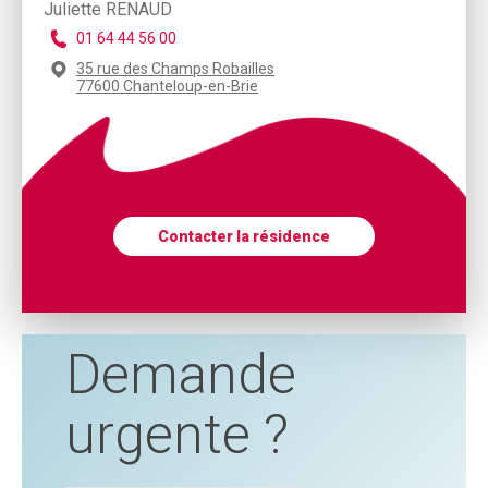
Juliette RENAUD
01 64 44 56 00
35 rue des Champs Robailles
77600 Chanteloup-en-Brie
Contacter la résidence
Demande
urgente ?